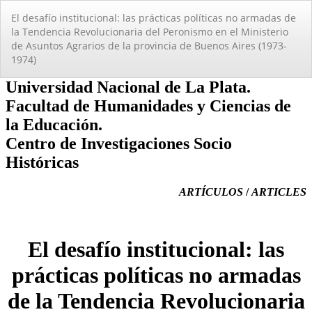
Volver
El desafí­o institucional: las prácticas polí­ticas no armadas de
a
la Tendencia Revolucionaria del Peronismo en el Ministerio
los
de Asuntos Agrarios de la provincia de Buenos Aires (1973-
detalles
1974)
del
artículo