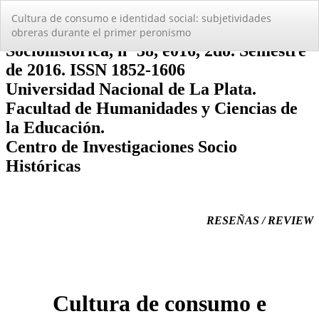
Volver
Cultura de consumo e identidad social: subjetividades
a
obreras durante el primer peronismo
los
detalles
del
artículo