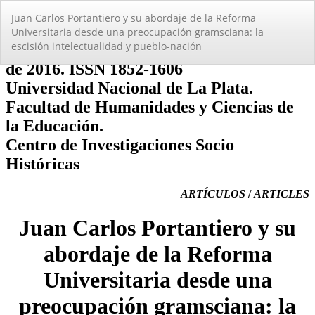
Volver
Juan Carlos Portantiero y su abordaje de la Reforma
a
Universitaria desde una preocupación gramsciana: la
los
escisión intelectualidad y pueblo-nación
detalles
del
artículo