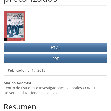
Barra
lateral
del
artículo
HTML
PDF
Publicado:
Jul 17, 2015
Contenido
Marina Adamini
Centro de Estudios e Investigaciones Laborales-CONICET
principal
Universidad Nacional de La Plata
del
Resumen
artículo