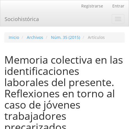
Navegación
Registrarse
Entrar
principal
Contenido
Sociohistórica
Toggl
principal
navig
Barra
lateral
Inicio
Archivos
Núm. 35 (2015)
Artículos
Memoria colectiva en las
identificaciones
laborales del presente.
Reflexiones en torno al
caso de jóvenes
trabajadores
precarizados