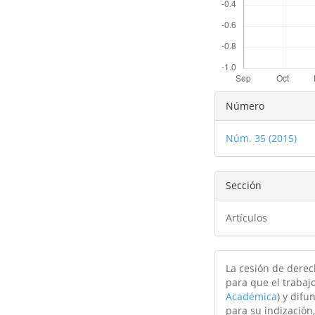
Detalles
Número
del
Núm. 35 (2015)
artículo
Sección
Artículos
La cesión de derec
para que el trabajo
Académica
) y difu
para su indización,