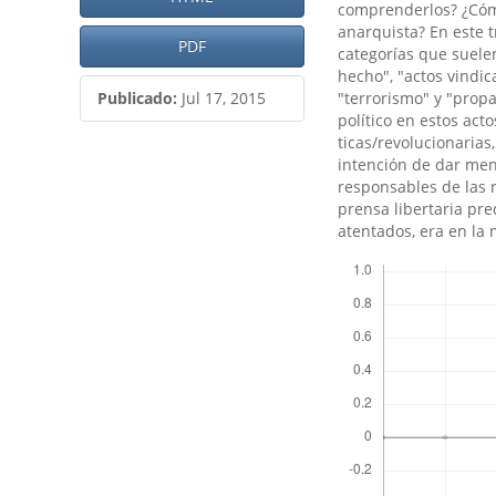
comprenderlos? ¿Cómo
anarquista? En este t
PDF
categorí­as que suele
hecho", "actos vindica
Publicado:
Jul 17, 2015
"terrorismo" y "prop
polí­tico en estos ac
ticas/revolucionarias
intención de dar men
responsables de las 
prensa libertaria pre
atentados, era en la 
Descargas