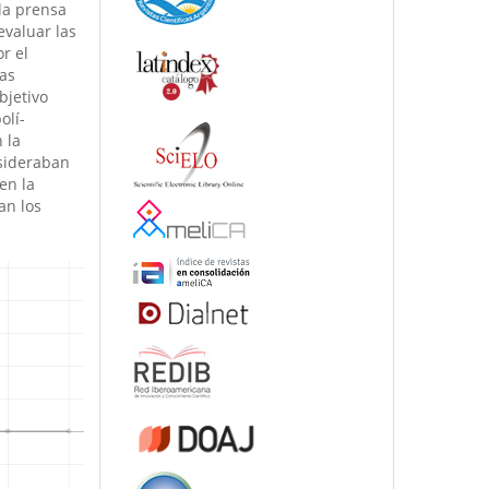
la prensa
evaluar las
r el
­as
bjetivo
olí­
 la
nsideraban
en la
an los