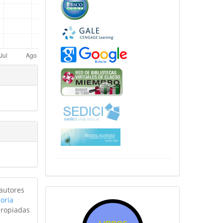
 autores
sitiosfahce
oria
propiadas