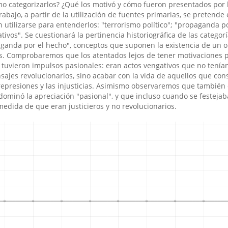
 categorizarlos? ¿Qué los motivó y cómo fueron presentados por 
rabajo, a partir de la utilización de fuentes primarias, se pretende 
n utilizarse para entenderlos: "terrorismo polí­tico"; "propaganda po
tivos". Se cuestionará la pertinencia historiográfica de las categorí
aganda por el hecho", conceptos que suponen la existencia de un o
tos. Comprobaremos que los atentados lejos de tener motivaciones p
, tuvieron impulsos pasionales: eran actos vengativos que no tení­an
sajes revolucionarios, sino acabar con la vida de aquellos que co
represiones y las injusticias. Asimismo observaremos que también 
dominó la apreciación "pasional", y que incluso cuando se festejab
medida de que eran justicieros y no revolucionarios.