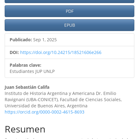
lateral
PDF
del
artículo
EPUB
Publicado:
Sep 1, 2025
DOI:
https://doi.org/10.24215/18521606e266
Palabras clave:
Estudiantes JUP UNLP
Contenido
Juan Sebastián Califa
Instituto de Historia Argentina y Americana Dr. Emilio
principal
Ravignani (UBA-CONICET), Facultad de Ciencias Sociales,
Universidad de Buenos Aires, Argentina
del
https://orcid.org/0000-0002-4615-8693
artículo
Resumen