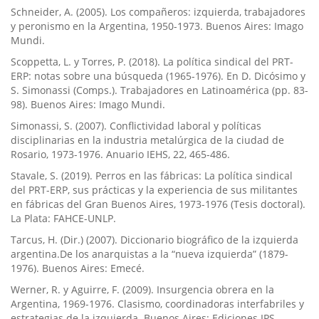
Schneider, A. (2005). Los compañeros: izquierda, trabajadores
y peronismo en la Argentina, 1950-1973. Buenos Aires: Imago
Mundi.
Scoppetta, L. y Torres, P. (2018). La política sindical del PRT-
ERP: notas sobre una búsqueda (1965-1976). En D. Dicósimo y
S. Simonassi (Comps.). Trabajadores en Latinoamérica (pp. 83-
98). Buenos Aires: Imago Mundi.
Simonassi, S. (2007). Conflictividad laboral y políticas
disciplinarias en la industria metalúrgica de la ciudad de
Rosario, 1973-1976. Anuario IEHS, 22, 465-486.
Stavale, S. (2019). Perros en las fábricas: La política sindical
del PRT-ERP, sus prácticas y la experiencia de sus militantes
en fábricas del Gran Buenos Aires, 1973-1976 (Tesis doctoral).
La Plata: FAHCE-UNLP.
Tarcus, H. (Dir.) (2007). Diccionario biográfico de la izquierda
argentina.De los anarquistas a la “nueva izquierda” (1879-
1976). Buenos Aires: Emecé.
Werner, R. y Aguirre, F. (2009). Insurgencia obrera en la
Argentina, 1969-1976. Clasismo, coordinadoras interfabriles y
estrategias de la izquierda. Buenos Aires: Ediciones IPS.