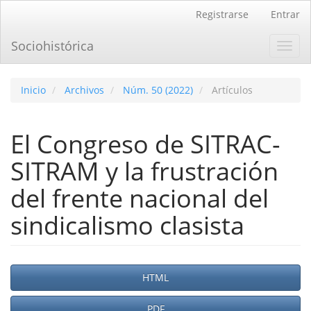
Navegación
Registrarse
Entrar
principal
Contenido
Sociohistórica
Toggl
principal
navig
Barra
lateral
Inicio
Archivos
Núm. 50 (2022)
Artículos
El Congreso de SITRAC-
SITRAM y la frustración
del frente nacional del
sindicalismo clasista
Barra
HTML
lateral
PDF