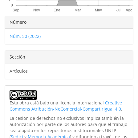
Detalles
Número
del
Núm. 50 (2022)
artículo
Sección
Artículos
Esta obra está bajo una licencia internacional
Creative
Commons Atribución-NoComercial-CompartirIgual 4.0
.
La cesión de derechos no exclusivos implica también la
autorización por parte de los autores para que el trabajo
sea alojado en los repositorios institucionales UNLP
(
Sedici
y
Memoria Académica
) y difundido a través de las