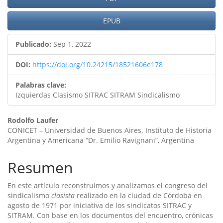
del
artículo
EPUB
Publicado:
Sep 1, 2022
DOI:
https://doi.org/10.24215/18521606e178
Palabras clave:
Izquierdas Clasismo SITRAC SITRAM Sindicalismo
Contenido
Rodolfo Laufer
CONICET – Universidad de Buenos Aires. Instituto de Historia
principal
Argentina y Americana “Dr. Emilio Ravignani”, Argentina
del
Resumen
artículo
En este artículo reconstruimos y analizamos el congreso del
sindicalismo
clasista
realizado en la ciudad de Córdoba en
agosto de 1971 por iniciativa de los sindicatos SITRAC y
SITRAM. Con base en los documentos del encuentro, crónicas