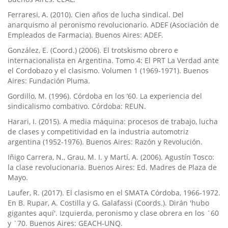
Ferraresi, A. (2010). Cien años de lucha sindical. Del
anarquismo al peronismo revolucionario. ADEF (Asociación de
Empleados de Farmacia). Buenos Aires: ADEF.
González, E. (Coord.) (2006). El trotskismo obrero e
internacionalista en Argentina. Tomo 4: El PRT La Verdad ante
el Cordobazo y el clasismo. Volumen 1 (1969-1971). Buenos
Aires: Fundación Pluma.
Gordillo, M. (1996). Córdoba en los ’60. La experiencia del
sindicalismo combativo. Córdoba: REUN.
Harari, I. (2015). A media máquina: procesos de trabajo, lucha
de clases y competitividad en la industria automotriz
argentina (1952-1976). Buenos Aires: Razón y Revolución.
Iñigo Carrera, N., Grau, M. I. y Martí, A. (2006). Agustín Tosco:
la clase revolucionaria. Buenos Aires: Ed. Madres de Plaza de
Mayo.
Laufer, R. (2017). El clasismo en el SMATA Córdoba, 1966-1972.
En B. Rupar, A. Costilla y G. Galafassi (Coords.). Dirán 'hubo
gigantes aquí'. Izquierda, peronismo y clase obrera en los ´60
y ´70. Buenos Aires: GEACH-UNQ.