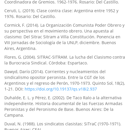
Coordinadora de Gremios. 1962-1976. Rosario: Del Castillo.
Ceruti, L. (2019). Clase contra clase: Argentina entre 1952 y
1976. Rosario: Del Castillo.
Cormick, F. (2014). La Organización Comunista Poder Obrero y
su perspectiva en el movimiento obrero. Una apuesta al
clasismo: Del Sitrac Sitram a Villa Constitución. Ponencia en
VIII Jornadas de Sociología de la UNLP, diciembre. Buenos
Aires, Argentina.
Flores, G. (2004). SITRAC-SITRAM. La lucha del Clasismo contra
la Burocracia Sindical. Córdoba: Espartaco.
Dawyd, Darío (2014). Corrientes y nucleamientos del
sindicalismo opositor peronista. Entre la CGT de los
Argentinos y el regreso de Perón, 1970-1973. Quinto Sol, 18(2),
1-21. DOI:
https://doi.org/10.19137/qs.v18i2.937
Duhalde, E. L. y Pérez, E. (2002). De Taco Ralo a la alternativa
independiente. Historia documental de las Fuerzas Armadas
Peronistas y del Peronismo de Base. Buenos Aires: De la
Campana.
Duval, N. (1988). Los sindicatos clasistas: SiTraC (1970-1971).
Buenos Aires: CEAL.