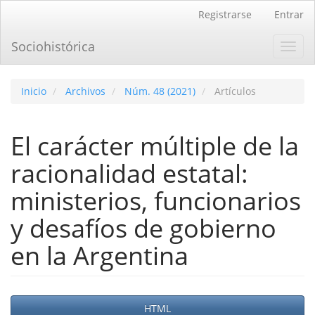
Navegación
Registrarse
Entrar
principal
Contenido
Sociohistórica
Toggl
principal
navig
Barra
lateral
Inicio
Archivos
Núm. 48 (2021)
Artículos
El carácter múltiple de la
racionalidad estatal:
ministerios, funcionarios
y desafíos de gobierno
en la Argentina
Barra
HTML