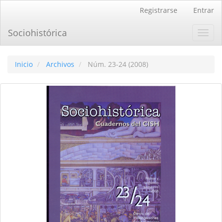
Navegación
Registrarse
Entrar
principal
Contenido
Sociohistórica
Toggl
principal
navig
Barra
lateral
Inicio
Archivos
Núm. 23-24 (2008)