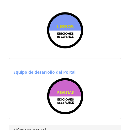
sitiosfahce
equiporevistas
Equipo de desarrollo del Portal